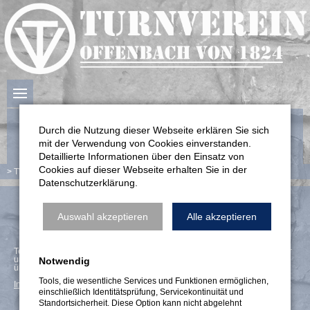
Durch die Nutzung dieser Webseite erklären Sie sich
mit der Verwendung von Cookies einverstanden.
Detaillierte Informationen über den Einsatz von
Cookies auf dieser Webseite erhalten Sie in der
TV Offenbach
Trainingsplan
Datenschutzerklärung.
Auswahl akzeptieren
Alle akzeptieren
TV Offenbach - Trainingsplan
Termine und Trainingsplänen werden über eine Schnittstelle vom Anbieter
unserer Vereins-App, appack.de, nachgeladen. Dazu wird Ihre IP-Adresse
Notwendig
übermittelt.
Tools, die wesentliche Services und Funktionen ermöglichen,
Inhalt jetzt laden und Cookie-Einstellungen ändern
einschließlich Identitätsprüfung, Servicekontinuität und
Standortsicherheit. Diese Option kann nicht abgelehnt