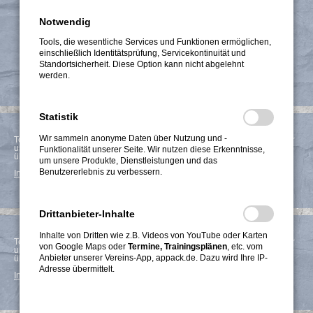
Notwendig
Herzlich Willkommen
Tools, die wesentliche Services und Funktionen ermöglichen,
einschließlich Identitätsprüfung, Servicekontinuität und
auf den Seiten des
Standortsicherheit. Diese Option kann nicht abgelehnt
Turnverein Offenbach von 1824
werden.
Statistik
Wir sammeln anonyme Daten über Nutzung und -
Termine und Trainingsplänen werden über eine Schnittstelle vom Anbieter
unserer Vereins-App, appack.de, nachgeladen. Dazu wird Ihre IP-Adresse
Funktionalität unserer Seite. Wir nutzen diese Erkenntnisse,
übermittelt.
um unsere Produkte, Dienstleistungen und das
Benutzererlebnis zu verbessern.
Inhalt jetzt laden und Cookie-Einstellungen ändern
Drittanbieter-Inhalte
Inhalte von Dritten wie z.B. Videos von YouTube oder Karten
Termine und Trainingsplänen werden über eine Schnittstelle vom Anbieter
von Google Maps oder
Termine, Trainingsplänen
, etc. vom
unserer Vereins-App, appack.de, nachgeladen. Dazu wird Ihre IP-Adresse
Anbieter unserer Vereins-App, appack.de. Dazu wird Ihre IP-
übermittelt.
Adresse übermittelt.
Inhalt jetzt laden und Cookie-Einstellungen ändern